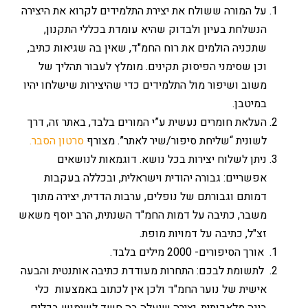
על המורה ששולח את יצירת התלמידים לקרוא את היצירה
הנשלחת בעיון ולבדוק שהיא עומדת בכללי התקנון,
שתכניה הולמים את רוח החמ"ד, שאין בה שגיאות כתיב,
וכן שסימני הפיסוק תקינים. מומלץ לעבור תהליך של
משוב ושיפור מול התלמידים כדי שהיצירות שישלחו יהיו
במיטבן.
העלאת חומרים נעשית ע”י המורים בלבד, באתר זה, דרך
לשונית “שליחת סיפור/שיר לאתר”. מצורף
סרטון הסבר.
ניתן לשלוח יצירות בכל נושא. דוגמאות לנושאים
אפשריים: גבורה יהודית וישראלית, ובכללה בעקבות
דמותם וגבורתם של נופלים, ערבות הדדית, יצירה מתוך
משבר, כתיבה על דמות החמ"ד השנתית, הרב יוסף משאש
זצ"ל, כתיבה על דמויות מופת.
אורך הסיפורים- 2000 מילים בלבד.
לתשומת לבכם: התחרות מעודדת כתיבה אותנטית והבעה
אישית של נוער החמ"ד ולכן אין לכתוב באמצעות כלי