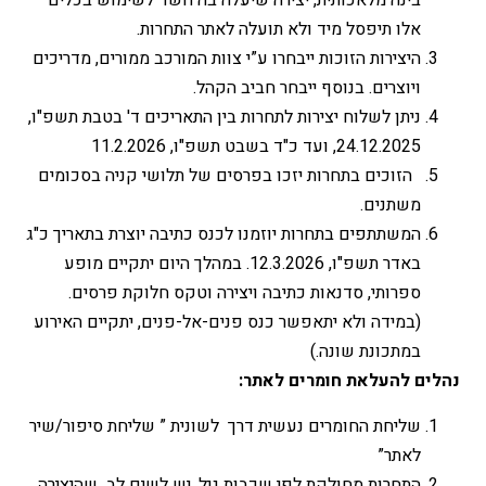
בינה מלאכותית, יצירה שיעלה בה חשד לשימוש בכלים
אלו תיפסל מיד ולא תועלה לאתר התחרות.
היצירות הזוכות ייבחרו ע”י צוות המורכב ממורים, מדריכים
ויוצרים. בנוסף ייבחר חביב הקהל.
ניתן לשלוח יצירות לתחרות בין התאריכים ד' בטבת תשפ"ו,
24.12.2025, ועד כ"ד בשבט תשפ"ו, 11.2.2026
הזוכים בתחרות יזכו בפרסים של תלושי קניה בסכומים
משתנים.
המשתתפים בתחרות יוזמנו לכנס כתיבה יוצרת בתאריך כ"ג
באדר תשפ"ו, 12.3.2026. במהלך היום יתקיים מופע
ספרותי, סדנאות כתיבה ויצירה וטקס חלוקת פרסים.
(במידה ולא יתאפשר כנס פנים-אל-פנים, יתקיים האירוע
במתכונת שונה.)
נהלים להעלאת חומרים לאתר
:
שליחת החומרים נעשית דרך לשונית ” שליחת סיפור/שיר
לאתר”
התחרות מחולקת לפי שכבות גיל. יש לשים לב שהיצירה